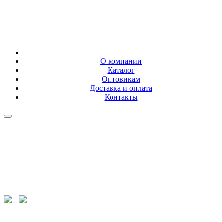
О компании
Каталог
Оптовикам
Доставка и оплата
Контакты
+7 (843) 207-02-01
+7 (843) 278-86-26
fayezov@mail.ru