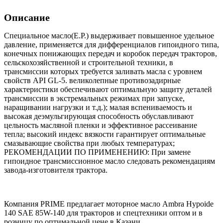
Описание
Специальное масло(E.P.) выдерживает повышенное удельное
давление, применяется для дифференциалов гипоидного типа,
конечных понижающих передач и коробок передач тракторов,
сельскохозяйственной и строительной техники, в
трансмиссии которых требуется заливать масла с уровнем
свойств API GL-5. великолепные противозадирные
характеристики обеспечивают оптимальную защиту деталей
трансмиссии в экстремальных режимах при запуске,
наращивании нагрузки и т.д.); малая вспениваемость и
высокая деэмульгирующая способность обуславливают
цельность масляной пленки и эффективное рассеивание
тепла; высокий индекс вязкости гарантирует оптимальные
смазывающие свойства при любых температурах;
РЕКОМЕНДАЦИИ ПО ПРИМЕНЕНИЮ: При замене
гипоидное трансмиссионное масло следовать рекомендациям
завода-изготовителя трактора.
Компания PRIME предлагает моторное масло Ambra Hypoide
140 SAE 85W-140 для тракторов и спецтехники оптом и в
розницу по оптимальной цене в Казани.