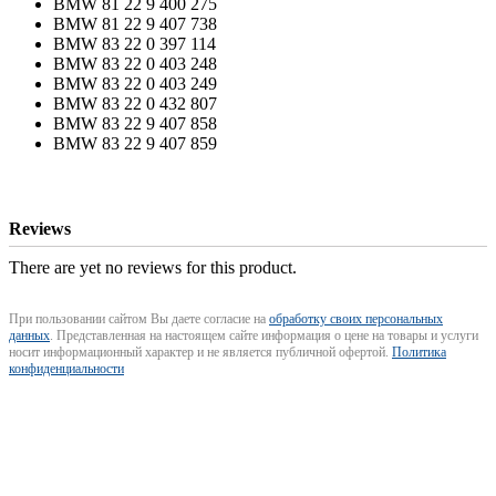
BMW 81 22 9 400 275
BMW 81 22 9 407 738
BMW 83 22 0 397 114
BMW 83 22 0 403 248
BMW 83 22 0 403 249
BMW 83 22 0 432 807
BMW 83 22 9 407 858
BMW 83 22 9 407 859
Reviews
There are yet no reviews for this product.
При пользовании сайтом Вы даете согласие на
обработку своих персональных
данных
. Представленная на настоящем сайте информация о цене на товары и услуги
носит информационный характер и не является публичной офертой.
Политика
конфиденциальности
+7 (843) 207-02-01