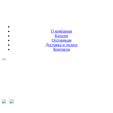
О компании
Каталог
Оптовикам
Доставка и оплата
Контакты
+7 (843) 207-02-01
+7 (843) 278-86-26
fayezov@mail.ru